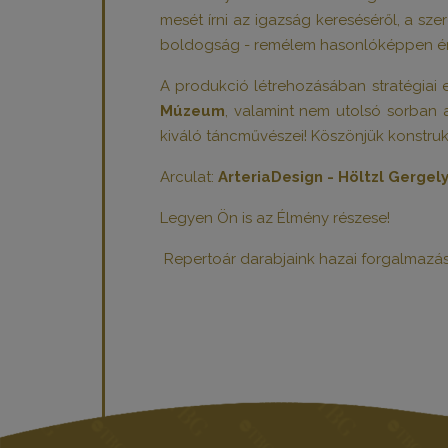
mesét írni az igazság kereséséről, a szer
boldogság - remélem hasonlóképpen érz
A produkció létrehozásában stratégiai
Múzeum
, valamint nem utolsó sorban
kiváló táncművészei! Köszönjük konstru
Arculat:
ArteriaDesign - Höltzl Gergel
Legyen Ön is az Élmény részese!
Repertoár darabjaink hazai forgalmaz