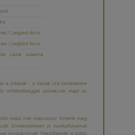
solt
dra
niel, Czeglédi Ákos
niel, Czeglédi Ákos
ta, Lázár Julianna,
s a többiek - a Vadak Ura karaktereire
nló önfeledtséggel szórakozik majd az
d időn belül már másodszor történik meg
gozik. Emlékezetesen jó munkafolyamat
ar produkciónak. Felnőtteknek is szóló