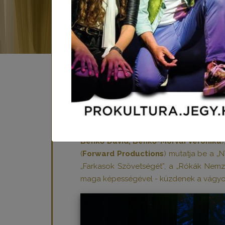
A Tesla alkotóinak új egész estés music
Könyve) látványos jelmezkavalkádban 
Benkő Dávid, Benkő-Morvai Veronika
)
(
Forward Productions
) mutatja be a „
„Farkasok Szövetségét”, a „Rókák Nemzet
maga képességével - küzdenek a vágyot