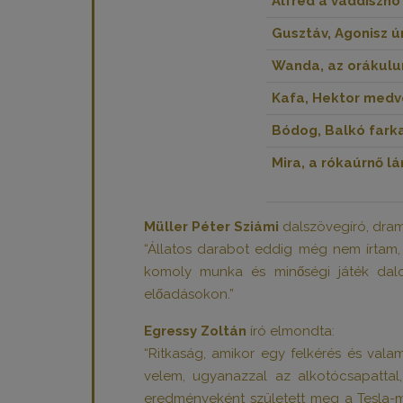
Alfréd a vaddisznó 
Gusztáv, Agonisz úr
Wanda, az orákulu
Kafa, Hektor medve
Bódog, Balkó farka
Mira, a rókaúrnő lá
Müller Péter Sziámi
dalszövegíró, dram
“Állatos darabot eddig még nem írtam,
komoly munka és minőségi játék dalo
előadásokon.”
Egressy Zoltán
író elmondta:
“Ritkaság, amikor egy felkérés és vala
velem, ugyanazzal az alkotócsapattal
eredményeként született meg a Tesla-m