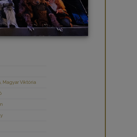
, Magyar Viktória
ó
on
ly