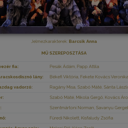
Jelmezkarakterek:
Barcsik Anna
MŰ SZEREPOSZTÁSA
ezér fia:
Pesák Ádám, Papp Attila
aracskosdisznó lány:
Békefi Viktória, Fekete Kovács Veronika
gazdag vadorzó:
Ragány Misa, Szabó Máté, Sánta Lászl
r:
Szabó Máté, Mikola Gergő, Kovács Ár
:
Szentmártoni Norman, Savanyu Gerge
nő:
Füredi Nikolett, Kisfaludy Zsófia