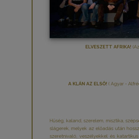
ELVESZETT AFRIKA!
(A
A KLÁN AZ ELSŐ!
( Agyar - Alfr
Hűség, kaland, szerelem, misztika, szép
slágerek, melyek az előadás után hoss
szeretnivaló, veszélyekkel és katartik