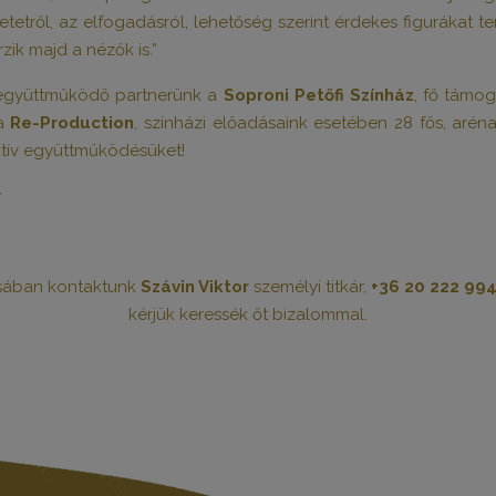
etetről, az elfogadásról, lehetőség szerint érdekes figurákat te
ik majd a nézők is.”
 együttműködő partnerünk a
Soproni Petőfi Színház
, fő támo
 a
Re-Production
, színházi előadásaink esetében 28 fős, arén
ktív együttműködésüket!
y
ásában kontaktunk
Szávin Viktor
személyi titkár,
+36 20 222 99
kérjük keressék őt bizalommal.