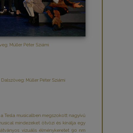
veg: Müller Péter Sziámi
; Dalszöveg: Müller Péter Sziámi
és a Tesla musicalben megszokott nagyívű
sical mindezeket ötvözi és kínálja egy
 látványos vizuális élménykeretet 90 nm