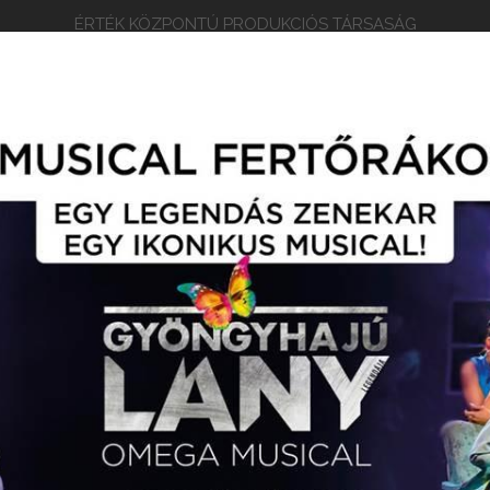
ÉRTÉK KÖZPONTÚ PRODUKCIÓS TÁRSASÁG
EPERTOÁR
RÓLUNK
ARCULATI ANYAGOK
KAP
EGYVÁSÁRLÁS / TURNÉNAPTÁR
EGYÜTTMŰKÖDŐ PARTN