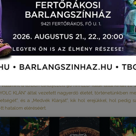
VADAK URA - THE COVENANT
Leírás
Képek
Videók
Sajtó megjelenés
alje követve a nagy klasszikus családi musicalek értékteremt
(
Zséli Csilla
), hihetetlenül dinamikus dalokkal (
Sebestyén Ár
, valamint a térben elhelyezett 90 nm LED-falak által kínált 21. 
NYOLC KLÁN” által vezetett nagyerdő életét, történetünkben meg
ségét”, és a „Medvék Klánját”, kik hol erejükkel, hol pedig sá
t hatalom eléréséért.