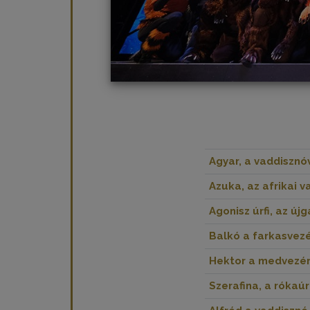
Agyar, a vaddisznóv
Azuka, az afrikai v
Agonisz úrfi, az új
Balkó a farkasvezé
Hektor a medvezér
Szerafina, a rókaúr