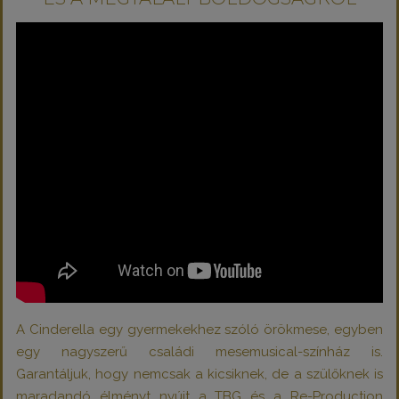
A Cinderella egy gyermekekhez szóló örökmese, egyben
egy nagyszerű családi mesemusical-színház is.
Garantáljuk, hogy nemcsak a kicsiknek, de a szülőknek is
maradandó élményt nyújt a TBG és a
Re-Production