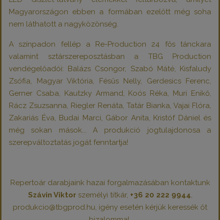
Magyarországon ebben a formában ezelőtt még soha
nem láthatott a nagyközönség.
A színpadon fellép a
Re-Production
24 fős tánckara
valamint sztárszereposztásban a TBG Production
vendégelőadói: Balázs Csongor, Szabó Máté, Kisfaludy
Zsófia, Magyar Viktória, Fésűs Nelly, Gerdesics Ferenc,
Gerner Csaba, Kautzky Armand, Koós Réka, Muri Enikő,
Rácz Zsuzsanna, Riegler Renáta, Tatár Bianka, Vajai Flóra,
Zakariás Éva, Budai Marci, Gábor Anita, Kristóf Dániel és
még sokan mások... A produkció jogtulajdonosa a
szerepváltoztatás jogát fenntartja!
Repertoár darabjaink hazai forgalmazásában kontaktunk
Szávin Viktor
személyi titkár,
+36 20 222 9944
,
produkcio@tbgprod.hu, igény esetén kérjük keressék őt
bizalommal.