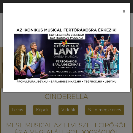
ÉRTÉK KÖZPONTÚ PRODUKCIÓS TÁRSASÁG
×
MENÜ
CINDERELLA
Leírás
Képek
Videók
Sajtó megjelenés
MESE MUSICAL AZ ELVESZETT CIPŐRŐL
ÉS A MEGTALÁLT BOLDOGSÁGRÓL