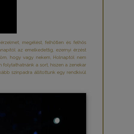
rzelmet, megélést, felhőtlen és felhős
apitól az emelkedettig, ezernyi érzést
szönöm, hogy vagy nekem, Holnaptól nem
folytathatnánk a sort, hiszen a zenekar
kább színpadra állítottunk egy rendkívül