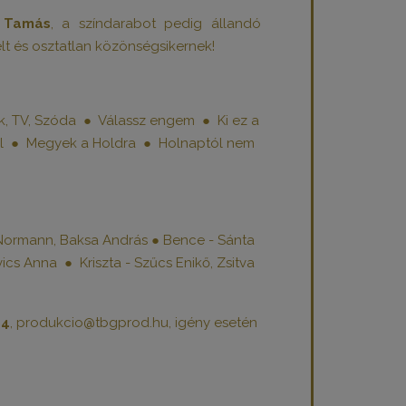
 Tamás
, a színdarabot pedig állandó
elt és osztatlan közönségsikernek!
, TV, Szóda ● Válassz engem ● Ki ez a
el ● Megyek a Holdra ● Holnaptól nem
i Normann, Baksa András ● Bence - Sánta
vics Anna ● Kriszta - Szűcs Enikő, Zsitva
44
, produkcio@tbgprod.hu, igény esetén