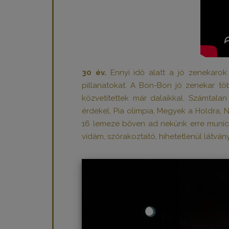
30 év.
Ennyi idő alatt a jó zenekarok 
pillanatokat. A Bon-Bon jó zenekar tö
közvetítettek már dalaikkal. Számtala
érdekel, Pia olimpia, Megyek a Holdra,
16 lemeze bőven ad nekünk erre muníciót
vidám, szórakoztató, hihetetlenül látvány