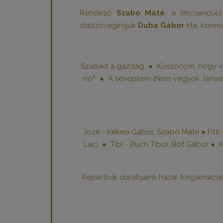
Rendező
Szabó Máté
, a felcsendül
dalszövegírójuk
Duba Gábor
írta, kore
Szabad a gazdag ● Köszönöm, hogy vag
nő? ● A sexepilem (Nem vagyok James
Jozé - Kékesi Gábor, Szabó Máté ● Fitt
Laci ● Tibi - Buch Tibor, Bot Gábor ● Kl
Repertoár darabjaink hazai forgalmaz