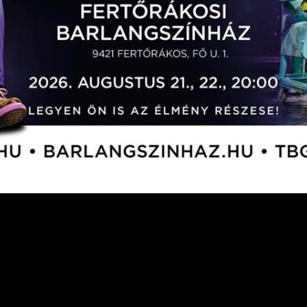
VALAHOL AMERIKA
BON-BON 30 MUSICAL
Leírás
Képek
Videók
Sajtó megjelenés