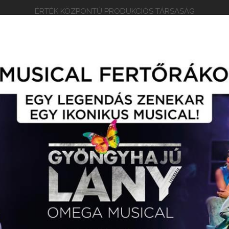
ÉRTÉK KÖZPONTÚ PRODUKCIÓS TÁRSASÁG
EPERTOÁR
RÓLUNK
ARCULATI ANYAGOK
KAP
EGYVÁSÁRLÁS / TURNÉNAPTÁR
EGYÜTTMŰKÖDŐ PARTN