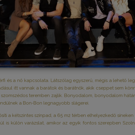
férfi és a nő kapcsolata. Látszólag egyszerű, mégis a lehető le
áadásul itt vannak a barátok és barátnők, akik cseppet sem kön
t szomszédos teremben zajlik. Bonyodalom, bonyodalom hátán
sendülnek a Bon-Bon legnagyobb slágerei.
íti a kétszintes színpad, a 65 m2 térben elhelyezkedő síneken 
lül is külön varázslat, amikor az egyik fontos szerepben Szoln