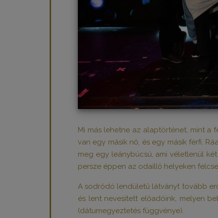
Mi más lehetne az alaptörténet, mint a 
van egy másik nő, és egy másik férfi. R
meg egy leánybúcsú, ami véletlenül ké
persze éppen az odaillő helyeken felc
A sodródó lendületű látványt tovább erős
és lent nevesített előadóink, melyen be
(dátumegyeztetés függvénye).