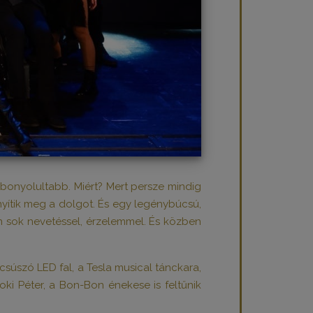
gbonyolultabb. Miért? Mert persze mindig
nyítik meg a dolgot. És egy legénybúcsú,
 sok nevetéssel, érzelemmel. És közben
csúszó LED fal, a Tesla musical tánckara,
oki Péter, a Bon-Bon énekese is feltűnik