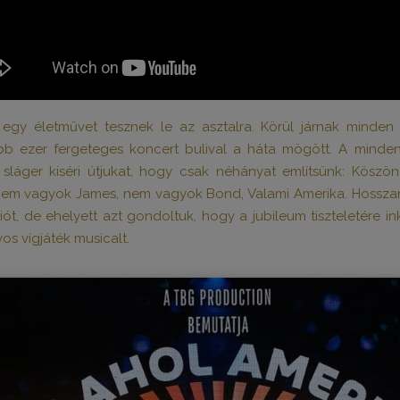
egy életművet tesznek le az asztalra. Körül járnak minden é
bb ezer fergeteges koncert bulival a háta mögött. A mindenn
n sláger kiséri útjukat, hogy csak néhányat említsünk: Kö
 Nem vagyok James, nem vagyok Bond, Valami Amerika. Hosszan 
, de ehelyett azt gondoltuk, hogy a jubileum tiszteletére in
os vígjáték musicalt.