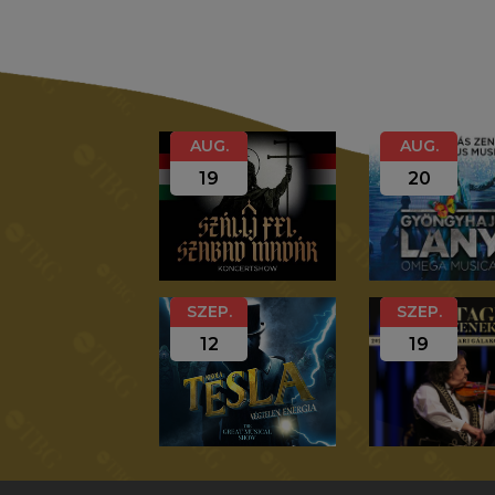
AUG.
AUG.
19
20
SZEP.
SZEP.
12
19