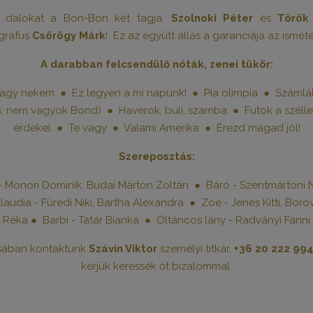
ő dalokat a Bon-Bon két tagja,
Szolnoki Péter
és
Török
ográfus
Csörögy Márk
! Ez az együtt állás a garanciája az ismét
A darabban felcsendülő nóták, zenei tükör:
y nekem ● Ez legyen a mi napunk! ● Pia olimpia ● Számlák
, nem vagyok Bond) ● Haverok, buli, szamba ● Futok a széll
érdekel ● Te vagy ● Valami Amerika ● Érezd magad jól!
Szereposztás:
i - Monori Dominik, Budai Márton Zoltán ● Báró - Szentmárton
audia - Füredi Niki, Bartha Alexandra ● Zoé - Jenes Kitti, Boro
Réka ● Barbi - Tatár Bianka ● Öltáncos lány - Radványi Fanni
ásában kontaktunk
Szávin Viktor
személyi titkár,
+36 20 222 99
kérjük keressék őt bizalommal.