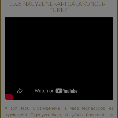
2025 NAGYZENEKARI GÁLAKONCERT
TURNÉ
A 100 Tagú Cigányzenekar a világ legnagyobb és
leghíresebb Cigányzenekara, 2025-ben ünnepelte 40