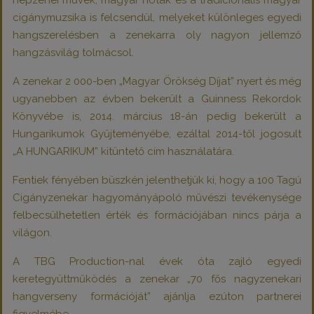
népzenei művek, magyar nóták és a tradicionális magyar
cigánymuzsika is felcsendül, melyeket különleges egyedi
hangszerelésben a zenekarra oly nagyon jellemző
hangzásvilág tolmácsol.
A zenekar 2 000-ben „Magyar Örökség Díjat” nyert és még
ugyanebben az évben bekerült a Guinness Rekordok
Könyvébe is, 2014. március 18-án pedig bekerült a
Hungarikumok Gyűjteményébe, ezáltal 2014-től jogosult
„A HUNGARIKUM” kitüntető cím használatára.
Fentiek fényében büszkén jelenthetjük ki, hogy a 100 Tagú
Cigányzenekar hagyományápoló művészi tevékenysége
felbecsülhetetlen érték és formációjában nincs párja a
világon.
A TBG Production-nal évek óta zajló egyedi
keretegyüttműködés a zenekar „70 fős nagyzenekari
hangverseny formációját” ajánlja ezúton partnerei