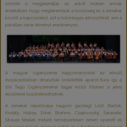
örömét is megjelenítjük az adott műben annak
érdekében, hogy megteremtsük a közönség és a zenekar
között a kapcsolatot, azt a különleges atmoszférát, ami a
páratlan zenei élményt eredményez.
A magyar cigányzenei hagyományokat az elmúlt
évszázadokban dinasztiák örökítették apáról-fiúra, így a
100 Tagú Cigányzenekar tagjai közül többen is jeles
elődökkel büszkélkedhetnek.
A zenekar repertoárja nagyon gazdag! Liszt, Bartók,
Kodály, Hubay, Erkel, Brahms, Csajkovszkij, Sarasate,
Strauss tételek mellett természetesen ismert operett és