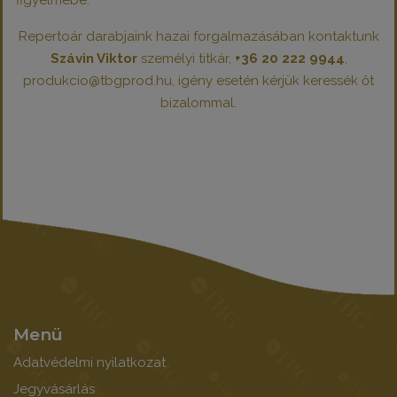
figyelmébe.
Repertoár darabjaink hazai forgalmazásában kontaktunk
Szávin Viktor
személyi titkár,
+36 20 222 9944
,
produkcio@tbgprod.hu, igény esetén kérjük keressék őt
bizalommal.
Menü
Adatvédelmi nyilatkozat
Jegyvásárlás