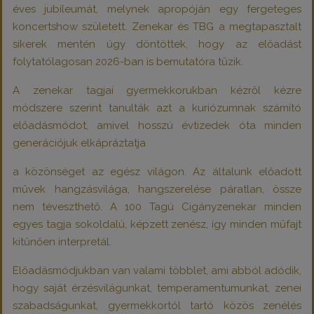
éves jubileumát, melynek apropóján egy fergeteges
koncertshow született. Zenekar és TBG a megtapasztalt
sikerek mentén úgy döntöttek, hogy az előadást
folytatólagosan 2026-ban is bemutatóra tűzik.
A zenekar tagjai gyermekkorukban kézről kézre
módszere szerint tanulták azt a kuriózumnak számító
előadásmódot, amivel hosszú évtizedek óta minden
generációjuk elkápráztatja
a közönséget az egész világon. Az általunk előadott
művek hangzásvilága, hangszerelése páratlan, össze
nem téveszthető. A 100 Tagú Cigányzenekar minden
egyes tagja sokoldalú, képzett zenész, így minden műfajt
kitűnően interpretál.
Előadásmódjukban van valami többlet, ami abból adódik,
hogy saját érzésvilágunkat, temperamentumunkat, zenei
szabadságunkat, gyermekkortól tartó közös zenélés