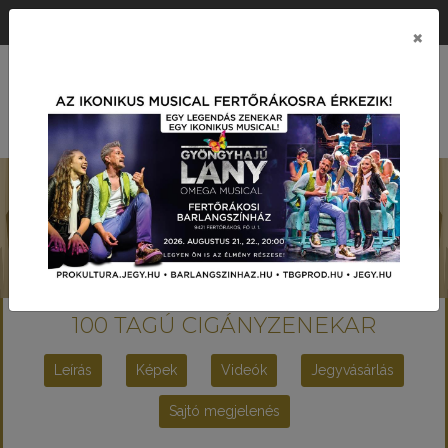
ÉRTÉK KÖZPONTÚ PRODUKCIÓS TÁRSASÁG
×
MENÜ
100 TAGÚ CIGÁNYZENEKAR
Leírás
Képek
Videók
Jegyvásárlás
Sajtó megjelenés