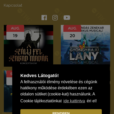
Kapcsolat
AUG.
AUG.
19
20
SZEP.
SZEP.
Kedves Látogató!
12
19
A felhasználói élmény növelése és cégünk
hatékony működése érdekében ezen az
oldalon sütiket (cookie-kat) használunk. A
Cookie tájékoztatónkat
ide kattintva
éri el!
RENDBEN