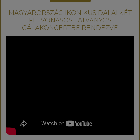
MAGYARORSZÁG IKONIKUS DALAI KÉT
FELVONÁSOS LÁTVÁNYOS
GÁLAKONCERTBE RENDEZVE