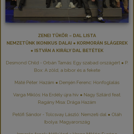
ZENEI TÜKÖR – DAL LISTA
NEMZETÜNK IKONIKUS DALAI ● KORMORÁN SLÁGEREK
● ISTVÁN A KIRÁLY DAL BETÉTEK
Desmond Child - Orbán Tamás: Egy szabad országért ● P.
Box: A zöld, a bíbor és a fekete
Máté Péter: Hazám ● Demjén Ferenc: Honfoglalás
Varga Miklós: Ha Erdély újra hív ● Nagy Szilárd feat.
Ragány Misa: Drága Hazám
Petőfi Sándor - Tolcsvay László: Nemzeti dal ● Oláh
Ibolya: Magyarország