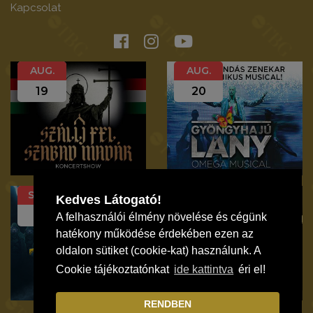
Kapcsolat
AUG.
AUG.
19
20
SZEP.
SZEP.
Kedves Látogató!
12
19
A felhasználói élmény növelése és cégünk
hatékony működése érdekében ezen az
oldalon sütiket (cookie-kat) használunk. A
Cookie tájékoztatónkat
ide kattintva
éri el!
RENDBEN