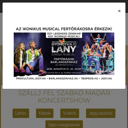
ÉRTÉK KÖZPONTÚ PRODUKCIÓS TÁRSASÁG
×
MENÜ
SZÁLLJ FEL SZABAD MADÁR
KONCERTSHOW
Leírás
Képek
Videók
Jegyvásárlás
Sajtó megjelenés