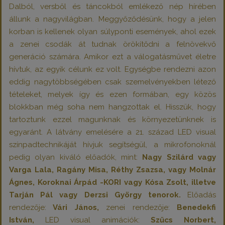
Dalból, versből és táncokból emlékező nép hírében
állunk a nagyvilágban. Meggyőződésünk, hogy a jelen
korban is kellenek olyan súlyponti események, ahol ezek
a zenei csodák át tudnak örökítődni a felnövekvő
generáció számára. Amikor ezt a válogatásművet életre
hívtuk, az egyik célunk ez volt. Egységbe rendezni azon
eddig nagytöbbségében csak szemelvényekben létező
tételeket, melyek így és ezen formában, egy közös
blokkban még soha nem hangzottak el. Hisszük, hogy
tartoztunk ezzel magunknak és környezetünknek is
egyaránt. A látvány emelésére a 21. század LED visual
színpadtechnikáját hívjuk segítségül, a mikrofonoknál
pedig olyan kiváló előadók, mint:
Nagy Szilárd vagy
Varga Lala
, Ragány Misa, Réthy Zsazsa, vagy Molnár
Ágnes, Koroknai Árpád -KORI vagy Kósa Zsolt, illetve
Tarján Pál vagy Derzsi György tenorok.
Előadás
rendezője:
Vári János,
zenei rendezője:
Benedekfi
István,
LED visual animációk:
Szűcs Norbert,