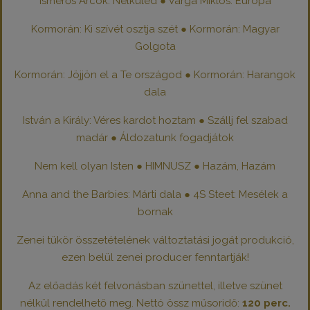
Ismerős Arcok: Nélküled ● Varga Miklós: Európa
Kormorán: Ki szívét osztja szét ● Kormorán: Magyar
Golgota
Kormorán: Jöjjön el a Te országod ● Kormorán: Harangok
dala
István a Király: Véres kardot hoztam ● Szállj fel szabad
madár ● Áldozatunk fogadjátok
Nem kell olyan Isten ● HIMNUSZ ● Hazám, Hazám
Anna and the Barbies: Márti dala ● 4S Steet: Mesélek a
bornak
Zenei tükör összetételének változtatási jogát produkció,
ezen belül zenei producer fenntartják!
Az előadás két felvonásban szünettel, illetve szünet
nélkül rendelhető meg. Nettó össz műsoridő:
120 perc.