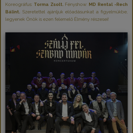
Koreográfus:
Torma Zsolt.
Fényshow:
MD Rental -Rech
Bálint.
Szeretettel ajánljuk előadásunkat a figyelmükbe,
legyenek Önök is ezen felemelő Élmény részesei!