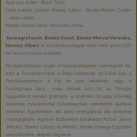
Apa: Lux Ádám -Buch Tibor
Hold, kalauz, portás: Maday Gábor - Budai Márton Zoltán
- Janik László
Kriszta: Kóbor Léna - Borovics Anna
Koreográfusok: Benkő Dávid, Benkő-Morvai Veronika,
Hernicz Albert
. A mű látványvilágát több, mint 40nm LED
fal horizont hívat erősíteni.
Produkciónkban olyan örökzöld slágerek csendülnek fel,
mint a Trombitás Frédi, a Régi Csibészek, az Ezüst Eső, a
Petróleumlámpa, a Ha én szél lehetnék vagy a
Gyöngyhajú lány..., mely művet 2023-tól az Omega
hagyatékot kezelő grémium, a szakrális Omega örökség
részének nyilvánította! Előadásunkat szeretettel ajánljuk
mindenki figyelmébe, aki aktív energiákkal teli szeretne
nosztalgiázni, egyben tisztelettel emlékezni Kóbor János
„Mecky”, Benkő László és Mihály Tamás Omega Együttes
társszerzőkre, alapító tagokra!