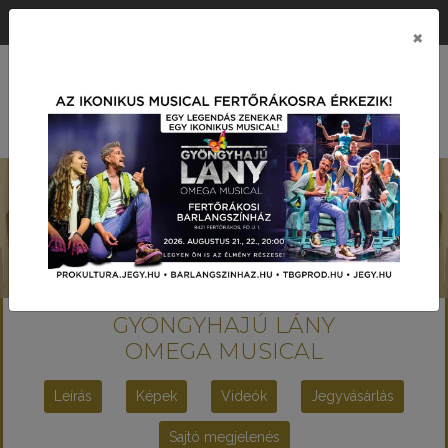
ÉRTÉK KÖZPONTÚ PRODUKCIÓS TÁRSASÁG
×
MENÜ
GYÖNGYHAJÚ LÁNY
OMEGA MUSICAL
Leírás
Képek
Videók
Jegyvásárlás
Sajtó megjelenés