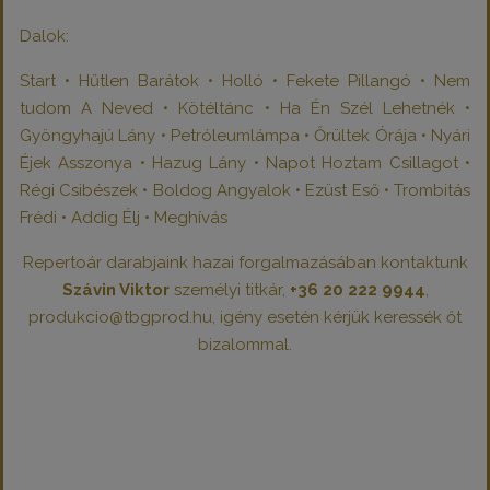
Dalok:
Start • Hűtlen Barátok • Holló • Fekete Pillangó • Nem
tudom A Neved • Kötéltánc • Ha Én Szél Lehetnék •
Gyöngyhajú Lány • Petróleumlámpa • Őrültek Órája • Nyári
Éjek Asszonya • Hazug Lány • Napot Hoztam Csillagot •
Régi Csibészek • Boldog Angyalok • Ezüst Eső • Trombitás
Frédi • Addig Élj • Meghívás
Repertoár darabjaink hazai forgalmazásában kontaktunk
Szávin Viktor
személyi titkár,
+36 20 222 9944
,
produkcio@tbgprod.hu, igény esetén kérjük keressék őt
bizalommal.