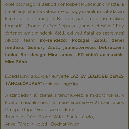
őket csomagolni „felnőtt köntösbe”! Musicalünk Kriszta, a
fiatal lány felnőtté válásán, első nagy szerelmi csalódásán
keresztül idézi meg a Balaton part, a tó ősi mitikus
legendáit „Trombitás Frédi” éjszakai „túravezetésével”. Egy
történet, amit mindenki átélt, aki volt fiatal és szerelmes!
Alkotó team:
író-rendező: Pozsgai Zsolt, zenei
rendező: Gömöry Zsolt, jelmeztervező: Debreczeni
Ildikó, Set design: Mira János, LED videó animációk:
Mira Zénó.
Előadásunk 2016-ban elnyerte
„AZ ÉV LEGJOBB ZENÉS
TÁNCELŐADÁSA”
szakmai nagydíjat!
A színpadon 18 zseniális táncművész, a mikrofonoknál 5
kiváló musicalszínész, a mese erősítésére 21 szenzációs
Omega-sláger! Főbb szerepekben:
Trombitás Frédi: Szabó Máté - Sánta László,
Anya: Füredi Nikolett - Bodnár Vivien