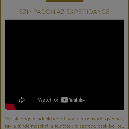
SZÍNPADON AZ EXPERIDANCE
Valljuk, hogy mindenkiben ott van a szunnyadó gyermek,
így a tündérmeséket a felnőttek is szeretik, csak be kell