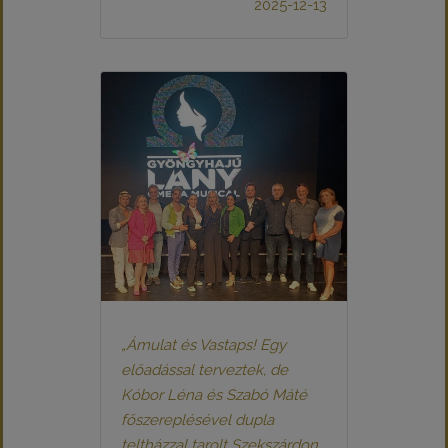
2025-12-13
„Ámulat és Vastaps! Egy
előadással terveztek, de
Kóbor Léna és Szabó Máté
főszereplésével dupla
teltházzal tarolt Szekszárdon