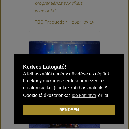
programjához sok sikert
kívánunk!”
TBG Production
2024-03-15
Kedves Látogató!
A felhasználói élmény növelése és cégünk
hatékony működése érdekében ezen az
oldalon sütiket (cookie-kat) használunk. A
Cookie tájékoztatónkat
ide kattintva
éri el!
RENDBEN