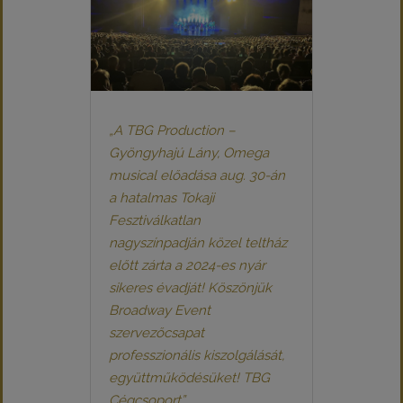
„A TBG Production –
Gyöngyhajú Lány, Omega
musical előadása aug. 30-án
a hatalmas Tokaji
Fesztiválkatlan
nagyszínpadján közel teltház
előtt zárta a 2024-es nyár
sikeres évadját! Köszönjük
Broadway Event
szervezőcsapat
professzionális kiszolgálását,
együttműködésüket! TBG
Cégcsoport”