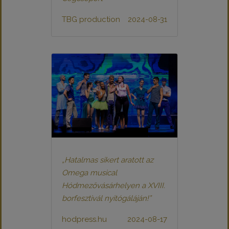
TBG production
2024-08-31
„Hatalmas sikert aratott az
Omega musical
Hódmezővásárhelyen a XVIII.
borfesztivál nyitógáláján!”
hodpress.hu
2024-08-17