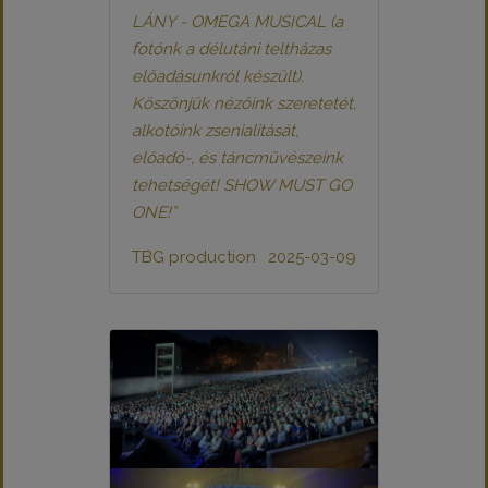
LÁNY - OMEGA MUSICAL (a
fotónk a délutáni teltházas
előadásunkról készült).
Köszönjük nézőink szeretetét,
alkotóink zsenialitását,
előadó-, és táncművészeink
tehetségét! SHOW MUST GO
ONE!”
TBG production
2025-03-09