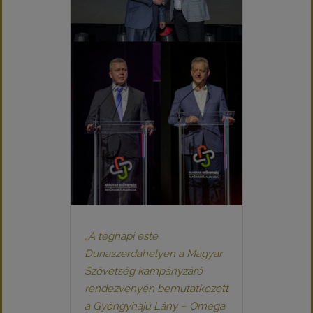
„A tegnapi este
Dunaszerdahelyen a Magyar
Szövetség kampányzáró
rendezvényén bemutatkozott
a Gyöngyhajú Lány – Omega