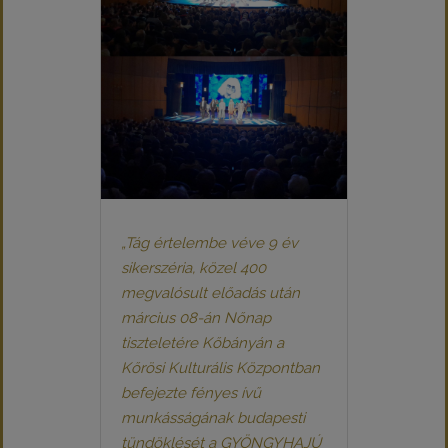
„Tág értelembe véve 9 év
sikerszéria, közel 400
megvalósult előadás után
március 08-án Nőnap
tiszteletére Kőbányán a
Kőrösi Kulturális Központban
befejezte fényes ívű
munkásságának budapesti
tündöklését a GYÖNGYHAJÚ