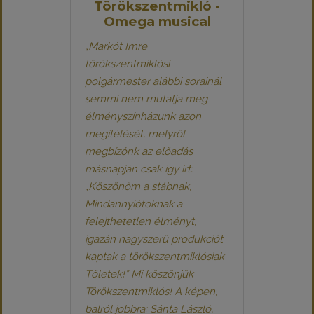
Törökszentmikló -
Omega musical
„Markót Imre
törökszentmiklósi
polgármester alábbi sorainál
semmi nem mutatja meg
élményszínházunk azon
megítélését, melyről
megbízónk az előadás
másnapján csak így írt:
„Köszönöm a stábnak,
Mindannyiótoknak a
felejthetetlen élményt,
igazán nagyszerű produkciót
kaptak a törökszentmiklósiak
Tőletek!” Mi köszönjük
Törökszentmiklós! A képen,
balról jobbra: Sánta László,