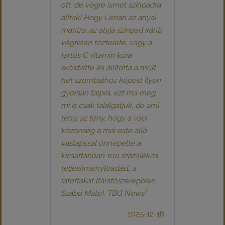
ott, de végre ismét színpadra
álltak! Hogy Lénán az anyai
mantra, az atyja színpad iránti
végtelen tisztelete, vagy a
tartós C vitamin kúra
erősítette és állította a múlt
hét szombathoz képest ilyen
gyorsan talpra, ezt ma még
mi is csak találgatjuk, de ami
tény, az tény, hogy a váci
közönség a mai este álló
vastapssal ünnepelte a
kicsattanóan 100 százalékos
teljesítményleadást, a
látottakat (társfőszerepben:
Szabó Máté). TBG News”
2025-12-18