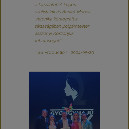
a társulatot! A képen
szólistáink és Benkő-Morvai
Veronika koreográfus
társaságában polgármester
asszony! Köszönjük
lehetőséget!”
TBG Production
2024-05-29