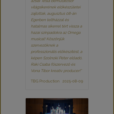
ázsiai Tesla bemutatósor
világsikerének előkészületei
zajlottak, augusztus 08-án
Egerben teltházzal és
hatalmas sikerrel tért vissza a
hazai színpadokra az Omega
musical! Köszönjük
szervezőknek a
professzionális előkészítést, a
képen Szolnoki Péter előadó,
Ráki Csaba főszervező és
Vona Tibor kreatív producer!”
TBG Production
2025-08-09