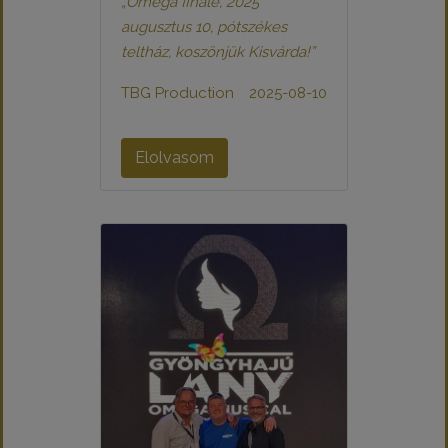
„Omega finálé, 2025
augusztus 10, pótszékes
teltház, koszönjük Kisvárda!”
TBG Production
2025-08-10
Elolvasom