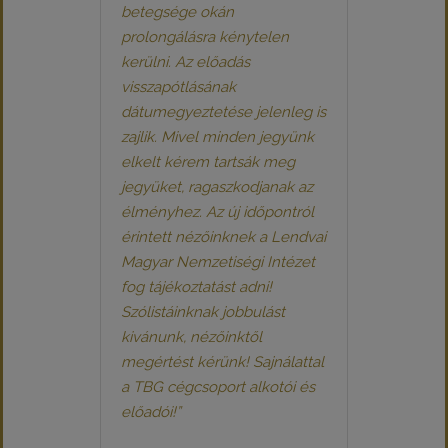
betegsége okán
prolongálásra kénytelen
kerülni. Az előadás
visszapótlásának
dátumegyeztetése jelenleg is
zajlik. Mivel minden jegyünk
elkelt kérem tartsák meg
jegyüket, ragaszkodjanak az
élményhez. Az új időpontról
érintett nézőinknek a Lendvai
Magyar Nemzetiségi Intézet
fog tájékoztatást adni!
Szólistáinknak jobbulást
kivánunk, nézőinktől
megértést kérünk! Sajnálattal
a TBG cégcsoport alkotói és
előadói!”