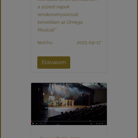
a szüreti napok
rendezvénysorozat
keretében az Omega
Musical!”
teol.hu
2025-09-17
Elolvasom