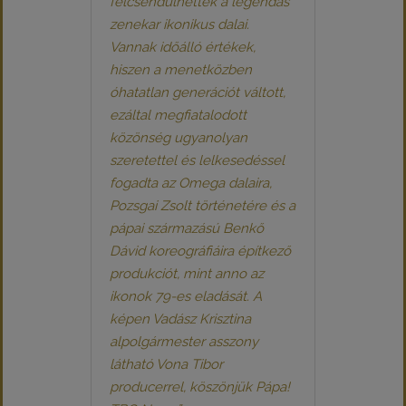
felcsendülhettek a legendás
zenekar ikonikus dalai.
Vannak időálló értékek,
hiszen a menetközben
óhatatlan generációt váltott,
ezáltal megfiatalodott
közönség ugyanolyan
szeretettel és lelkesedéssel
fogadta az Omega dalaira,
Pozsgai Zsolt történetére és a
pápai származású Benkő
Dávid koreográfiáira építkező
produkciót, mint anno az
ikonok 79-es eladását. A
képen Vadász Krisztina
alpolgármester asszony
látható Vona Tibor
producerrel, köszönjük Pápa!