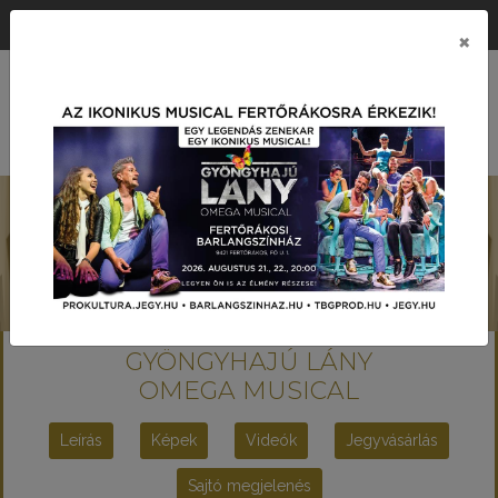
ÉRTÉK KÖZPONTÚ PRODUKCIÓS TÁRSASÁG
×
MENÜ
GYÖNGYHAJÚ LÁNY
OMEGA MUSICAL
Leírás
Képek
Videók
Jegyvásárlás
Sajtó megjelenés