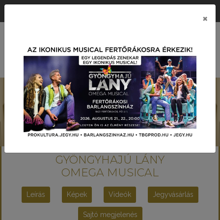
ÉRTÉK KÖZPONTÚ PRODUKCIÓS TÁRSASÁG
×
MENÜ
GYÖNGYHAJÚ LÁNY
OMEGA MUSICAL
Leírás
Képek
Videók
Jegyvásárlás
Sajtó megjelenés